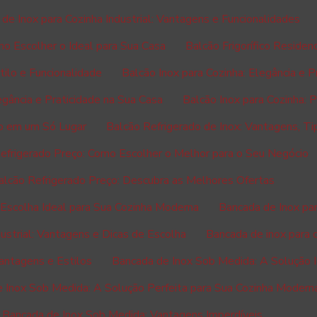
 de Inox para Cozinha Industrial: Vantagens e Funcionalidades
omo Escolher o Ideal para Sua Casa
Balcão Frigorífico Residenc
tilo e Funcionalidade
Balcão Inox para Cozinha: Elegância e 
egância e Praticidade na Sua Casa
Balcão Inox para Cozinha: P
lo em um Só Lugar
Balcão Refrigerado de Inox: Vantagens, Ti
efrigerado Preço: Como Escolher o Melhor para o Seu Negócio
alcão Refrigerado Preço: Descubra as Melhores Ofertas
Escolha Ideal para Sua Cozinha Moderna
Bancada de Inox par
ustrial: Vantagens e Dicas de Escolha
Bancada de inox para c
antagens e Estilos
Bancada de Inox Sob Medida: A Solução I
 Inox Sob Medida: A Solução Perfeita para Sua Cozinha Modern
Bancada de Inox Sob Medida: Vantagens Imperdíveis