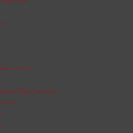
 a organização
met
e
a
bilidade e Estilo
tagens e Tipos Disponíveis
 Cozinha
aço
to