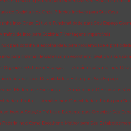
cinza é a escolha perfeita para modernizar seu espaço e otimizar
rio de Cozinha Inox Cinza: 7 Ideias Incríveis para Sua Casa
zinha Inox Cinza: Estilo e Funcionalidade para Seu Espaço Gour
Armário de Inox para Cozinha: 7 Vantagens Imperdíveis
inox para cozinha: a escolha ideal para modernidade e praticidad
 inox para cozinha: descubra como escolher o ideal para sua cas
ara Organizar e Otimizar Espaços
Armário Industrial Inox: Dura
rio Industrial Inox: Durabilidade e Estilo para Seu Espaço
ozinhas Modernas e Funcionais
Armário Inox: Descubra os Van
bilidade e Estilo
Armário Inox: Durabilidade e Estilo para Sua
iuso Inox: A Solução Prática e Elegante para Organizar Seu Esp
a Padaria Inox: Como Escolher o Melhor para Seu Estabelecimen