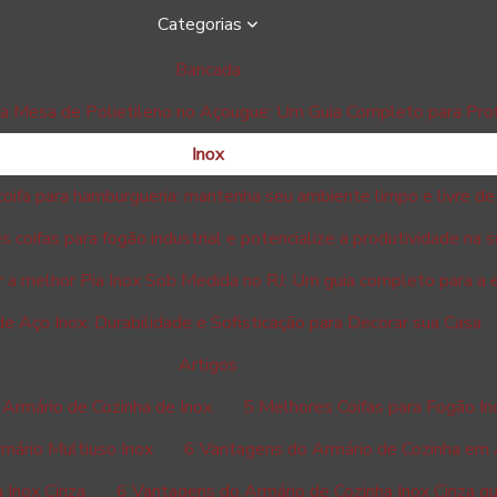
Categorias
Bancada
da Mesa de Polietileno no Açougue: Um Guia Completo para Prof
Inox
coifa para hamburgueria: mantenha seu ambiente limpo e livre d
coifas para fogão industrial e potencialize a produtividade na s
a melhor Pia Inox Sob Medida no RJ: Um guia completo para a 
e Aço Inox: Durabilidade e Sofisticação para Decorar sua Casa
Artigos
Armário de Cozinha de Inox
5 Melhores Coifas para Fogão Ind
mário Multiuso Inox
6 Vantagens do Armário de Cozinha em 
 Inox Cinza
6 Vantagens do Armário de Cozinha Inox Cinza q