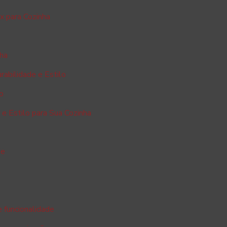
x para Cozinha
nha
rabilidade e Estilo
ão
 e Estilo para Sua Cozinha
de
l
e funcionalidade