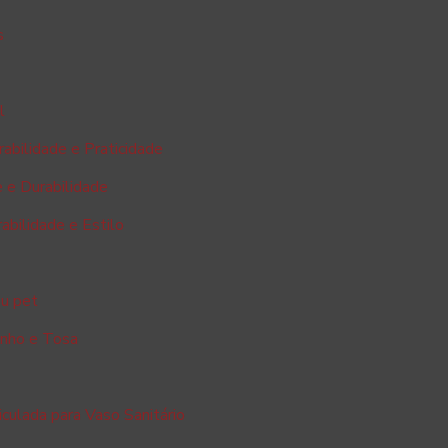
s
l
rabilidade e Praticidade
e e Durabilidade
abilidade e Estilo
eu pet
anho e Tosa
iculada para Vaso Sanitário