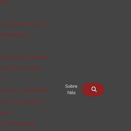
paço.
o: Praticidade e Estilo
 Durabilidade
: Conheça suas Vantagens
 Você Precisa Saber
ão
Sobre
urança e Acessibilidade
Nós
honete: Guia Completo
Opção
a Escolher a Ideal