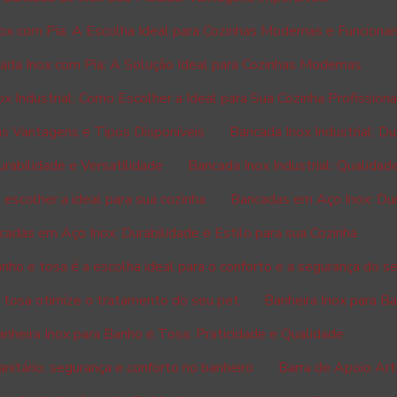
ox com Pia: A Escolha Ideal para Cozinhas Modernas e Funcionai
ada Inox com Pia: A Solução Ideal para Cozinhas Modernas
x Industrial: Como Escolher a Ideal para Sua Cozinha Profissiona
 as Vantagens e Tipos Disponíveis
Bancada Inox Industrial: Du
urabilidade e Versatilidade
Bancada Inox Industrial: Qualidad
escolher a ideal para sua cozinha
Bancadas em Aço Inox: Dur
cadas em Aço Inox: Durabilidade e Estilo para sua Cozinha
anho e tosa é a escolha ideal para o conforto e a segurança do s
e tosa otimize o tratamento do seu pet
Banheira Inox para B
anheira Inox para Banho e Tosa: Praticidade e Qualidade
anitário: segurança e conforto no banheiro
Barra de Apoio Art