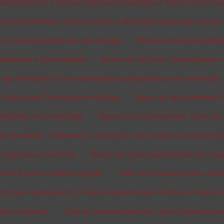
para banheiro é a solução ideal para segurança e estilo no seu es
inox para banheiro: como escolher a ideal para segurança e estilo
ilo e Funcionalidade em Seu Espaço
Barra de inox para banheir
abilidade e Versatilidade
Barras de Aço Inox: Versatilidade e
 aço inoxidável como escolha ideal para projetos de construção
a Ideal para Construção e Indústria
Barras de aço inoxidável
abilidade e Versatilidade
Barras de Aço Inoxidável: Tudo que
ço Inoxidável: Vantagens e Aplicações para Indústria e Construç
: Segurança e Conforto
Barras de Apoio para Deficientes: Seg
nete: Escolha a Melhor Opção
Coifa com Exaustor para Lanc
stor para Lanchonete: O Guia Completo para Escolher a Melhor 
: Guia Completo
Coifa de Cozinha Industrial: Guia Completo par