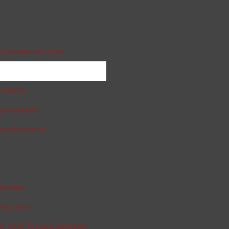
issionais da Carne
e odores
ua cozinha!
escolha certa
ustrial
Aço Inox
ue Você Precisa Conhecer