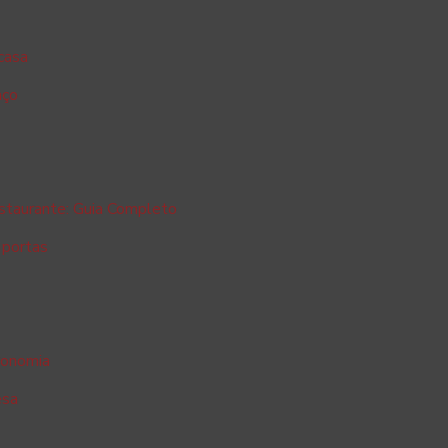
 casa
aço
staurante: Guia Completo
 portas
tronomia
esa