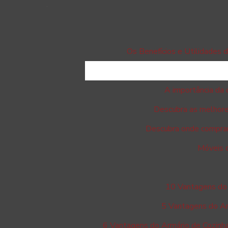
Os Benefícios e Utilidades 
A importância da 
Descubra as melhores 
Descubra onde comprar 
Móveis d
10 Vantagens do 
5 Vantagens do Ar
6 Vantagens do Armário de Cozinha