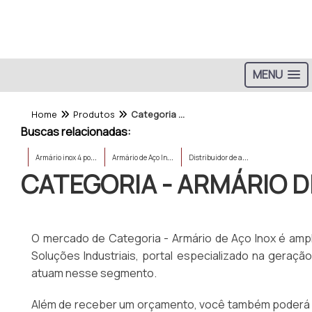
MENU
Home
Produtos
Categoria - Armário de Aço Inox
Buscas relacionadas:
A
rmário inox 4 portas
A
rmário de Aço Inox Sob Medida
D
istribuidor de armário industrial aço inox
CATEGORIA - ARMÁRIO D
O mercado de Categoria - Armário de Aço Inox é amp
Soluções Industriais, portal especializado na gera
atuam nesse segmento.
Além de receber um orçamento, você também poderá es