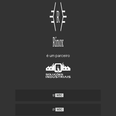
é um parceiro
W3C
W3C