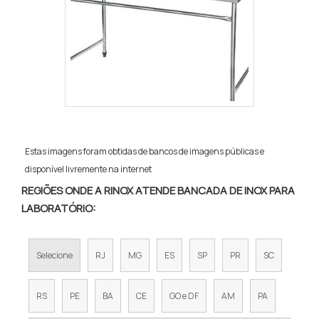
Estas imagens foram obtidas de bancos de imagens públicas e
disponível livremente na internet
REGIÕES ONDE A RINOX ATENDE BANCADA DE INOX PARA
LABORATÓRIO:
Selecione
RJ
MG
ES
SP
PR
SC
RS
PE
BA
CE
GO e DF
AM
PA