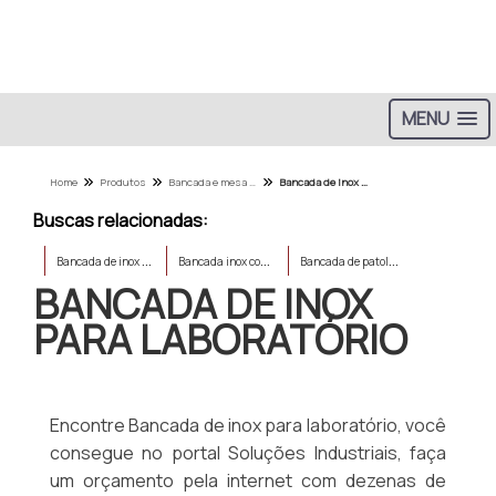
MENU
Home
Produtos
Bancada e mesa de aco inox - Categoria
Bancada de inox para laboratório
Buscas relacionadas:
B
ancada de inox para cozinha
B
ancada inox com pia
B
ancada de patologia
BANCADA DE INOX
PARA LABORATÓRIO
Encontre Bancada de inox para laboratório, você
consegue no portal Soluções Industriais, faça
um orçamento pela internet com dezenas de