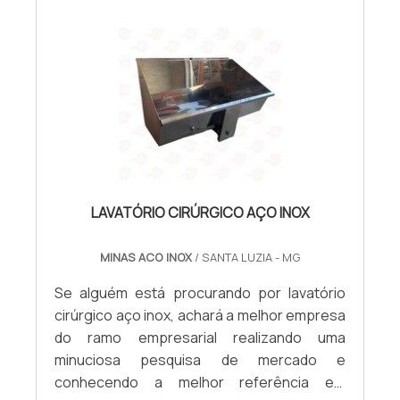
tecnologia antiembaçante, essencial para a
exposição de bolos, doces, bebidas
geladas ou lanches naturais. Assim como
todos os equipamentos e utensílios do
catálogo da Promaq, o balcão frio é
confeccionado em aço inoxidável, portanto,
não enferruja, com acabamento escovado e
se destaca pelo seu baixo consumo de
energia elétrica.Balcão frio para
LAVATÓRIO CIRÚRGICO AÇO INOX
restaurante:O catálogo da Promaq também
conta com excelentes opções de balcões
MINAS ACO INOX
/ SANTA LUZIA - MG
frios, ideais para a exposição de saladas em
restaurantes self-service. Também
Se alguém está procurando por lavatório
conhecido como buffet self-service, o
cirúrgico aço inox, achará a melhor empresa
balcão refrigerado para salada pode ser
do ramo empresarial realizando uma
confeccionado com 4, 6, 8, 10 ou 12 cubas
minuciosa pesquisa de mercado e
gastronômicas. Conta com rodízios com
conhecendo a melhor referência em
trava, que auxiliam no transporte e