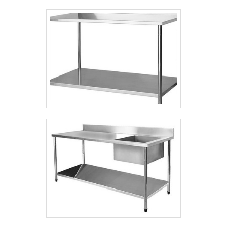
alimentício e produtos em aço inox para a
construção civil com ótima qualidade e
assertividade.A empresa conta com um time
de profissionais qualificados para o serviço,
além de investir em equipamentos
modernos, que se ajustam a sua
necessidade. A Minas Aço Inox é uma
empresa que tem sido apontada de forma
positiva no mercado pela seriedade e
qualidade, que comprovam sua essência de
trazer o melhor aos clientes no mercado..