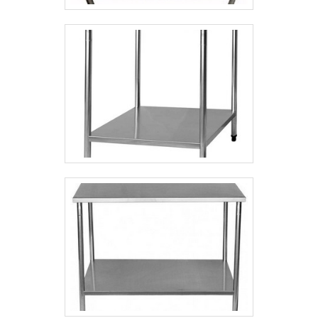
buscar uma empresa que tenha produtos e
serviços com ótima qualidade e precisão,
detalhes que passam despercebidos e
podem gerar prejuízo futuros para os
clientes.Tudo isso que já foi explorado é a
razão pela qual a Minas Aço Inox é
comprometida com os serviços quando se
fala do segmento de industrialização em aço
inox. A empresa objetiva o que há de melhor
na atualidade para os clientes, contando
com profissionais com vasta experiência na
área que esperam seu contato para melhor
atender.GARANTIA E ASSERTIVIDADE NO
SEGMENTONa Minas Aço Inox é possível
encontrar a solução para quem busca
industrialização em aço inox. Sempre de
olho no mercado, traz novidades em itens
como produtos em aço inox para o setor