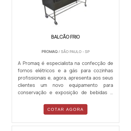
BALCÃO FRIO
PROMAQ
/ SÃO PAULO - SP
A Promaq é especialista na confecção de
fornos elétricos e a gás para cozinhas
profissionais e, agora, apresenta aos seus
clientes um novo equipamento para
conservação e exposição de bebidas e
alimentos gelados: o balcão frio.Ideal para
bares, lanchonetes ou padarias, o balcão
COTAR AGORA
frio, ou balcão refrigerado como também é
conhecido, conta com parede de vidro
temperado, resistente a batidas e com