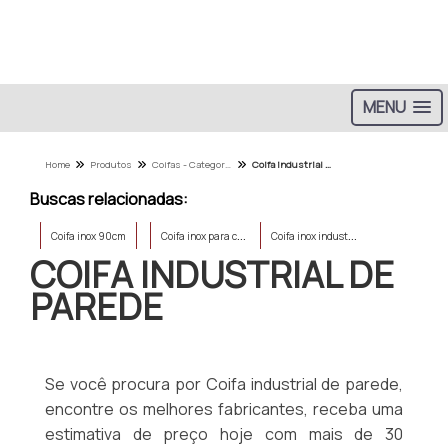
MENU
Home
Produtos
Coifas - Categoria
Coifa industrial de parede
Buscas relacionadas:
C
oifa inox para cozinha industrial
C
oifa inox industrial
Coifa inox 90cm
COIFA INDUSTRIAL DE
PAREDE
Se você procura por Coifa industrial de parede,
encontre os melhores fabricantes, receba uma
estimativa de preço hoje com mais de 30