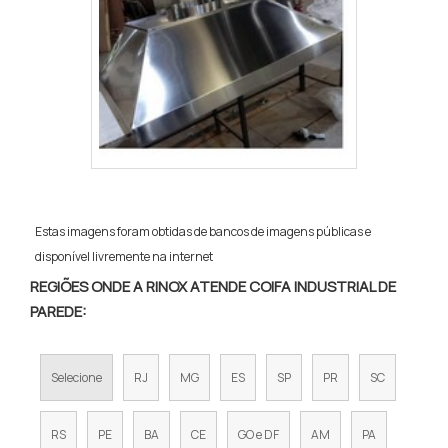
Estas imagens foram obtidas de bancos de imagens públicas e
disponível livremente na internet
REGIÕES ONDE A RINOX ATENDE COIFA INDUSTRIAL DE
PAREDE:
Selecione
RJ
MG
ES
SP
PR
SC
RS
PE
BA
CE
GO e DF
AM
PA