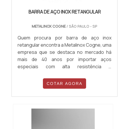
BARRA DE AÇO INOX RETANGULAR
METALINOX COGNE
/ SÃO PAULO - SP
Quem procura por barra de aço inox
retangular encontra a Metalinox Cogne, uma
empresa que se destaca no mercado há
mais de 40 anos por importar aços
especiais com alta resistência e
durabilidade. Isso acontece porque a
companhia investe constantemente em
COTAR AGORA
melhorias nos seus processos, além de
possuir um rigoroso controle de qualidade.
Com um time de especialistas em cada área,
a Metalinox Cogne garante sempre um
atendimento de excelência...