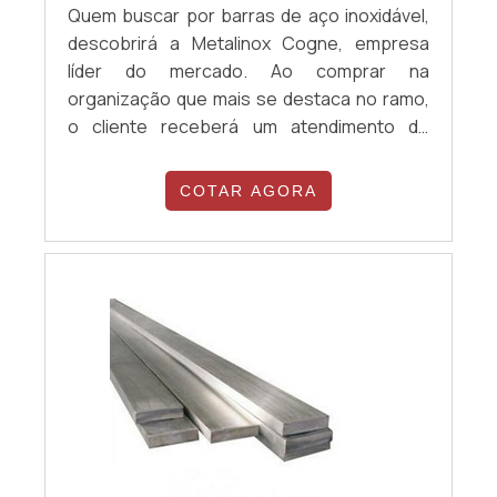
Quem buscar por barras de aço inoxidável,
descobrirá a Metalinox Cogne, empresa
líder do mercado. Ao comprar na
organização que mais se destaca no ramo,
o cliente receberá um atendimento de
excelência e terá a garantia de adquirir
produtos que solucionem qualquer
COTAR AGORA
demanda. Quando a necessidade é barras
de aço inoxidável, com a equipe da Metalinox
Cogne o cliente encontrará ótima qualidade
e diversas opções de pagamento
disponíveis.MAIS D...