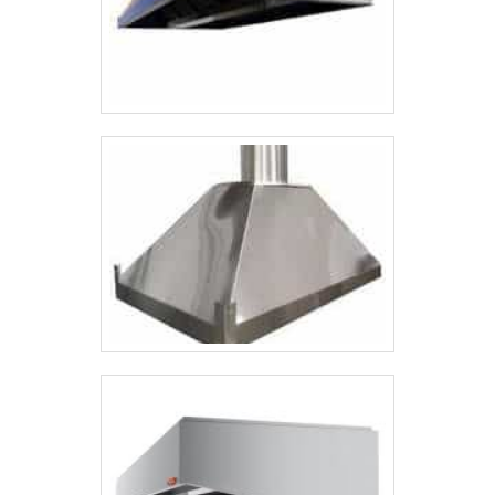
entende que seu melhor destaque é
conquistar a confiança de cada um. Tudo
isso só é possível através do investimento
em equipamentos modernos e profissionais
experientes. A GMT Inox é uma empresa
que tem sido preferência no segmento pela
idoneidade em tudo que faz, fechando todo
o ciclo de entrega com excelência para cada
cliente..