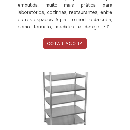
embutida, muito mais prática para
laboratórios, cozinhas, restaurantes, entre
outros espaços. A pia e o modelo da cuba,
como formato, medidas e design, são
selecionados pelo próprio contratante,
sendo este um diferencial muito importante
COTAR AGORA
em pedidos sob medida. O aço inox usado
na fabricação de bancada inox ainda
apresenta outros benefícios aos clientes,
como: Durável, bonito e resistente; Fácil de
limpar; Suporta contato com produtos
químicos variados sem .