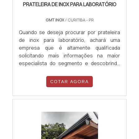
PRATELEIRA DE INOX PARA LABORATÓRIO
GMT INOX
/ CURITIBA - PR
Quando se deseja procurar por prateleira
de inox para laboratório, achará uma
empresa que é altamente qualificada
solicitando mais informações na maior
especialista do segmento e descobrindo
sofisticação, qualidade e preço justo em um
só lugar.Quando o assunto é prateleira de
COTAR AGORA
inox para laboratório, com a melhor mão de
obra da GMT Inox obterá assertividade com
10% de desconto à vista no boleto, fatores
que ajudam a garantir uma excelente
relação custo-benefício. MAIS SOBRE A
PRATELEIRA DE INOX PARA LABORATÓRIOHá
muitas maneiras eficientes de demonstrar