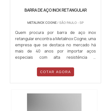
BARRA DE AÇO INOX RETANGULAR
METALINOX COGNE
/ SÃO PAULO - SP
Quem procura por barra de aço inox
retangular encontra a Metalinox Cogne, uma
empresa que se destaca no mercado há
mais de 40 anos por importar aços
especiais com alta resistência e
durabilidade. Isso acontece porque a
companhia investe constantemente em
COTAR AGORA
melhorias nos seus processos, além de
possuir um rigoroso controle de qualidade.
Com um time de especialistas em cada área,
a Metalinox Cogne garante sempre um
atendimento de excelência...