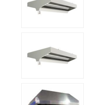
comprometida com seus serviços e uma
que a GMT Inox é altamente qualificada
empresa inovadora, qualificações possíveis
quando falamos de empresas do segmento
pelo fato de a empresa possuir escritório
de criação e venda de peças em inox. A
de alta qualidade onde são realizadas as
empresa objetiva garantir sempre a
atividades e matéria-prima de excelente
qualidade final para fidelização do cliente
qualidade. Tudo isso, somado à
com parcerias duradouras. Na organização
performance de uma equipe multidisciplinar
é possível encontrar uma equipe com
de consultores associados e profissionais
especialistas dedicados a oferecer um
treinados e capacitados para entregar um
atendimento completo que terão grande
produto de alta qualidade, garante a melhor
satisfação em melhor atender.EFICIÊNCIA E
experiência para os clientes com qualidade.
QUALIDADE COMPROVADASApenas na GMT
Inox tem tudo que se precisa para criação e
venda de peças em inox. Os clientes
encontram itens como mesas e conjunto de
paralelas com ótima qualidade e
proteção.Com o objetivo de trazer a
satisfação a todos os clientes, a empresa