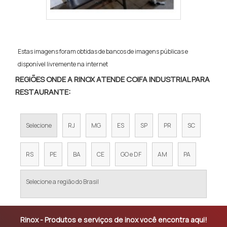
Estas imagens foram obtidas de bancos de imagens públicas e
disponível livremente na internet
REGIÕES ONDE A RINOX ATENDE COIFA INDUSTRIAL PARA
RESTAURANTE:
Selecione
RJ
MG
ES
SP
PR
SC
RS
PE
BA
CE
GO e DF
AM
PA
Selecione a região do Brasil
Rinox - Produtos e serviços de inox você encontra aqui!