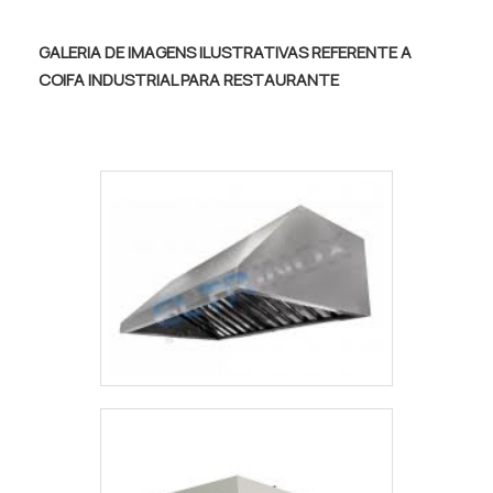
tornado destaque quando pensamos em
DETALHES INTERESSANTES SOBRE BALCÃO
uma empresa que entrega confiança e
FRIGORÍFICO INOXHá muitas maneiras
GALERIA DE IMAGENS ILUSTRATIVAS REFERENTE A
serviços de qualidade. Alguns desses
eficientes de demonstrar competência e
COIFA INDUSTRIAL PARA RESTAURANTE
motivos são: Equipe multidisciplinar de
excelência em sua área de atuação. A GMT
consultores associados; Profissionais com
Inox canaliza seus recursos em oferecer
vasta experiência na área de atuação;
aos clientes uma estrutura com: Escritório
Equipe de alta qualidade; Escritório de alta
de alta qualidade onde são realizadas as
qualidade onde são realizadas as
atividades; Estrutura suficiente para
atividades; Matéria-prima de excelente
atender todas as demandas; Tecnologia de
qualidade; Equipamentos de última
ponta. Tudo isso para que se tenha balcão
geração.GARANTIA E ASSERTIVIDADE NO
frigorífico em inox com excelente custo-
SEGMENTOSomente na Metal Alto Vale
benefício. Discorrendo ainda sobre balcão
existem as melhores variedades no
frigorífico inox, mais do que visar apenas
segmento quando o assunto for estrutura
lucratividade, deve oferecer produtos e
de ferro para telhado. Com foco na
serviços que tenham ótima qualidade e
experiência dos clientes, oferece itens
proteção, pequenos detalhes, mas de
variados como telhado metálico residencial
grande valia para saber a procedência e
e fachada de telha metálica.É uma empresa
seriedade da empresa.É por esses motivos