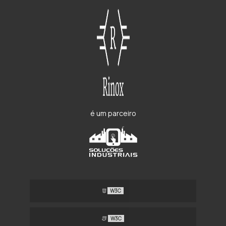
é um parceiro
W3C
W3C