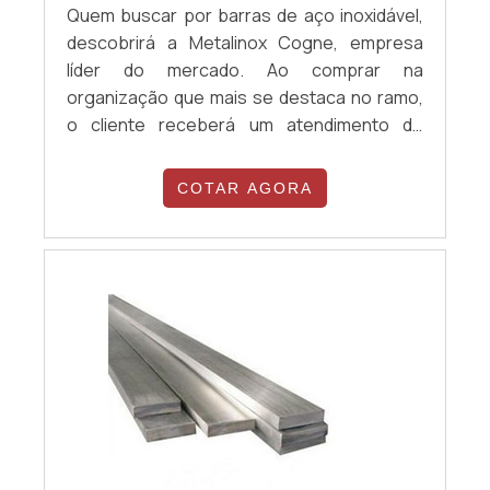
Quem buscar por barras de aço inoxidável,
descobrirá a Metalinox Cogne, empresa
líder do mercado. Ao comprar na
organização que mais se destaca no ramo,
o cliente receberá um atendimento de
excelência e terá a garantia de adquirir
produtos que solucionem qualquer
COTAR AGORA
demanda. Quando a necessidade é barras
de aço inoxidável, com a equipe da Metalinox
Cogne o cliente encontrará ótima qualidade
e diversas opções de pagamento
disponíveis.MAIS D...