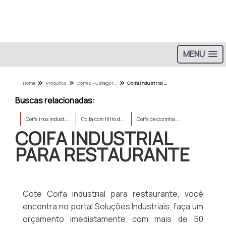
MENU
Home
Produtos
Coifas - Categoria
Coifa industrial para restaurante
Buscas relacionadas:
C
oifa inox industrial
C
oifa com filtro de carvão ativado
C
oifa de cozinha industrial
COIFA INDUSTRIAL
PARA RESTAURANTE
Cote Coifa industrial para restaurante, você
encontra no portal Soluções Industriais, faça um
orçamento imediatamente com mais de 50