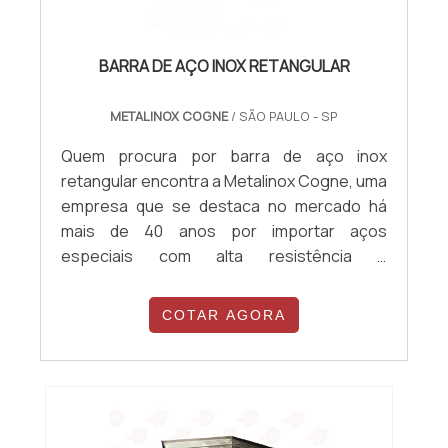
BARRA DE AÇO INOX RETANGULAR
METALINOX COGNE
/ SÃO PAULO - SP
Quem procura por barra de aço inox
retangular encontra a Metalinox Cogne, uma
empresa que se destaca no mercado há
mais de 40 anos por importar aços
especiais com alta resistência e
durabilidade. Isso acontece porque a
companhia investe constantemente em
COTAR AGORA
melhorias nos seus processos, além de
possuir um rigoroso controle de qualidade.
Com um time de especialistas em cada área,
a Metalinox Cogne garante sempre um
atendimento de excelência...