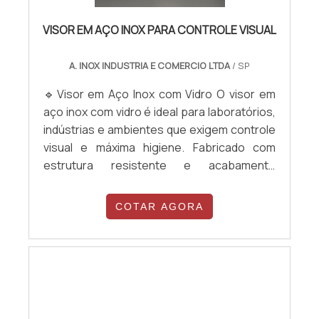
VISOR EM AÇO INOX PARA CONTROLE VISUAL
A. INOX INDUSTRIA E COMERCIO LTDA
/ SP
🔹Visor em Aço Inox com Vidro O visor em
aço inox com vidro é ideal para laboratórios,
indústrias e ambientes que exigem controle
visual e máxima higiene. Fabricado com
estrutura resistente e acabamento
sanitário, permite a visualização segura de
ambientes internos, sem comprometer a
COTAR AGORA
vedação e a assepsia. Durável, fácil de
limpar e com design funcional para áreas
técnicas.