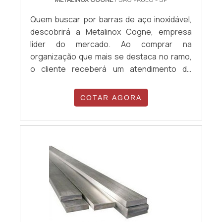
Quem buscar por barras de aço inoxidável,
descobrirá a Metalinox Cogne, empresa
líder do mercado. Ao comprar na
organização que mais se destaca no ramo,
o cliente receberá um atendimento de
excelência e terá a garantia de adquirir
produtos que solucionem qualquer
COTAR AGORA
demanda. Quando a necessidade é barras
de aço inoxidável, com a equipe da Metalinox
Cogne o cliente encontrará ótima qualidade
e diversas opções de pagamento
disponíveis.MAIS D...