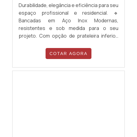
Durabilidade, elegância e eficiência para seu
espaço profissional e residencial. 🔹
Bancadas em Aço Inox Modernas,
resistentes e sob medida para o seu
projeto. Com opção de prateleira inferior,
com ou sem cuba, portas em aço inox ou
acrílico, reforço estrutural e acabamentos
COTAR AGORA
especiais. ✅ Produção sob medida ✅
Acabamento impecável ✅ Fácil higienização
✅ Alta durabilidade