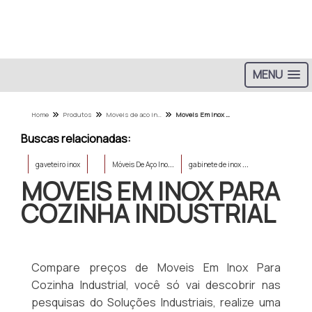
MENU
Home
Produtos
Moveis de aco inox - Categoria
Moveis Em Inox Para Cozinha Industrial
Buscas relacionadas:
M
óveis De Aço Inox
g
abinete de inox para cozinha
gaveteiro inox
MOVEIS EM INOX PARA
COZINHA INDUSTRIAL
Compare preços de Moveis Em Inox Para
Cozinha Industrial, você só vai descobrir nas
pesquisas do Soluções Industriais, realize uma