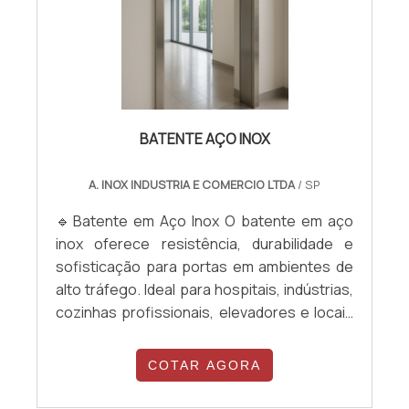
BATENTE AÇO INOX
A. INOX INDUSTRIA E COMERCIO LTDA
/ SP
🔹Batente em Aço Inox O batente em aço
inox oferece resistência, durabilidade e
sofisticação para portas em ambientes de
alto tráfego. Ideal para hospitais, indústrias,
cozinhas profissionais, elevadores e locais
públicos, é resistente à umidade, impactos
e corrosão. Seu acabamento moderno
COTAR AGORA
valoriza o espaço e garante fácil
manutenção e longa vida útil.