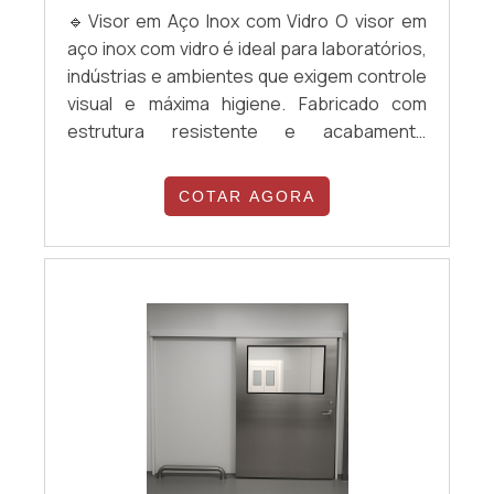
🔹Visor em Aço Inox com Vidro O visor em
aço inox com vidro é ideal para laboratórios,
indústrias e ambientes que exigem controle
visual e máxima higiene. Fabricado com
estrutura resistente e acabamento
sanitário, permite a visualização segura de
ambientes internos, sem comprometer a
COTAR AGORA
vedação e a assepsia. Durável, fácil de
limpar e com design funcional para áreas
técnicas.