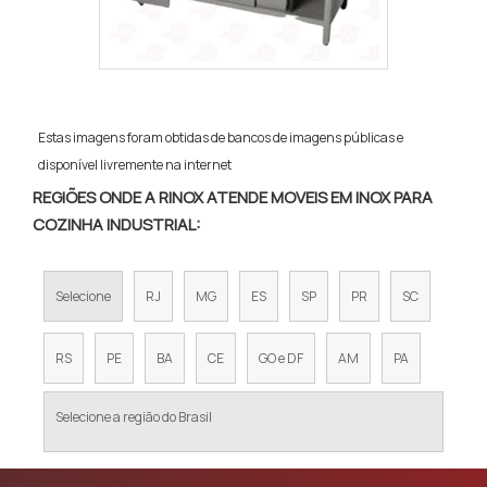
Estas imagens foram obtidas de bancos de imagens públicas e
disponível livremente na internet
REGIÕES ONDE A RINOX ATENDE MOVEIS EM INOX PARA
COZINHA INDUSTRIAL:
Selecione
RJ
MG
ES
SP
PR
SC
RS
PE
BA
CE
GO e DF
AM
PA
Selecione a região do Brasil