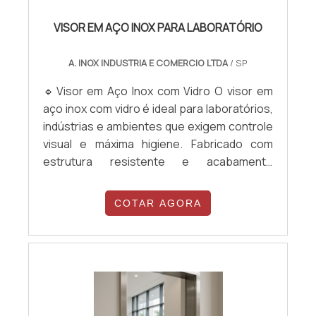
VISOR EM AÇO INOX PARA LABORATÓRIO
A. INOX INDUSTRIA E COMERCIO LTDA
/ SP
🔹Visor em Aço Inox com Vidro O visor em
aço inox com vidro é ideal para laboratórios,
indústrias e ambientes que exigem controle
visual e máxima higiene. Fabricado com
estrutura resistente e acabamento
sanitário, permite a visualização segura de
ambientes internos, sem comprometer a
COTAR AGORA
vedação e a assepsia. Durável, fácil de
limpar e com design funcional para áreas
técnicas.