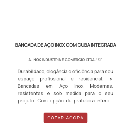
BANCADA DE AÇO INOX COM CUBA INTEGRADA
A. INOX INDUSTRIA E COMERCIO LTDA
/ SP
Durabilidade, elegância e eficiência para seu
espaço profissional e residencial. 🔹
Bancadas em Aço Inox Modernas,
resistentes e sob medida para o seu
projeto. Com opção de prateleira inferior,
com ou sem cuba, portas em aço inox ou
acrílico, reforço estrutural e acabamentos
COTAR AGORA
especiais. ✅ Produção sob medida ✅
Acabamento impecável ✅ Fácil higienização