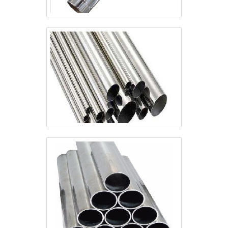
buscar uma empresa que tenha produtos e
trabalhadores altamente competentes,
serviços com ótima qualidade e excelente
fecham todo o ciclo de entrega com
custo-benefício, características simples,
excelência para toda a carteira de clientes..
mas que mostram o comprometimento da
empresa com seus clientes.Tudo isso que
já foi falado e outras coisas mais são a
razão pela qual a Âncora Brasil é inovadora
quando falamos de empresas do segmento
de soluções em aço inox. O foco é entregar
tudo que há de mais atual para garantir a
qualidade final para cada cliente. O time
dispõe de profissionais com vasta
experiência para tirar todas as suas dúvidas
e melhor atender.QUALIDADE COMPROVADA
NO SEGMENTOApenas na Âncora Brasil tem
a solução ideal para soluções em aço inox. É
sempre a opção mais confiável,
disponibilizando itens como corte guilhotina