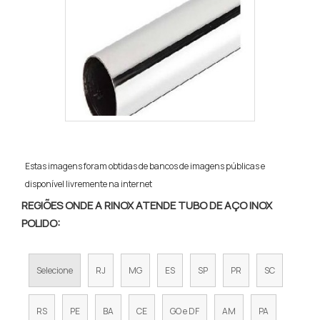
Estas imagens foram obtidas de bancos de imagens públicas e
disponível livremente na internet
REGIÕES ONDE A RINOX ATENDE TUBO DE AÇO INOX
POLIDO:
Selecione
RJ
MG
ES
SP
PR
SC
RS
PE
BA
CE
GO e DF
AM
PA