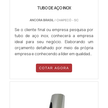
TUBO DE AÇO INOX
ANCORA BRASIL
/ CHAPECÓ - SC
Se o cliente final ou empresa pesquisa por
tubo de aço inox, conhecerá a empresa
ideal para seu negócio. Elaborando um
orçamento detalhado por meio da própria
empresa e conhecendo a líder em qualidade.
Quando o assunto é tubo de aço inox, com
os colaboradores da ncora Brasil é possível
COTAR AGORA
encontrar assertividade com preços
competitivos.UM POUCO MAIS SOBRE TUBO
DE AÇO INOXHá muitas maneiras eficientes
de demonstrar competência e excelência
em sua área de atuação. A ncora Brasil foca
sua energia em produzir um estrutura para