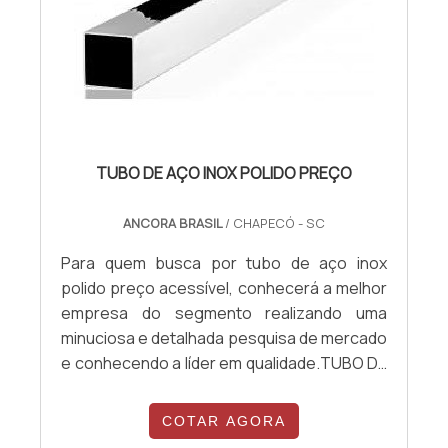
TUBO DE AÇO INOX POLIDO PREÇO
ANCORA BRASIL
/ CHAPECÓ - SC
Para quem busca por tubo de aço inox
polido preço acessível, conhecerá a melhor
empresa do segmento realizando uma
minuciosa e detalhada pesquisa de mercado
e conhecendo a líder em qualidade.TUBO DE
AÇO INOX POLIDO PREÇO JUSTO E
ACESSÍVELQuem precisa de tubo de aço
COTAR AGORA
inox polido preço justo e em uma empresa