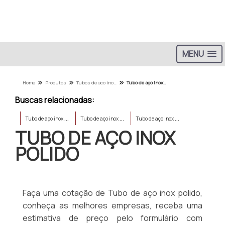
MENU
Home
Produtos
Tubos de aco inox - Categoria
Tubo de aço inox polido
Buscas relacionadas:
T
ubo de aço inox preço
T
ubo de aço inox polido
T
ubo de aço inox para corrimão
TUBO DE AÇO INOX
POLIDO
Faça uma cotação de Tubo de aço inox polido,
conheça as melhores empresas, receba uma
estimativa de preço pelo formulário com