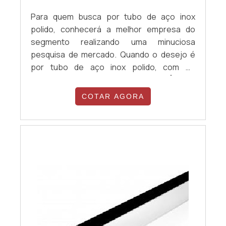
Para quem busca por tubo de aço inox
polido, conhecerá a melhor empresa do
segmento realizando uma minuciosa
pesquisa de mercado. Quando o desejo é
por tubo de aço inox polido, com os
profissionais especializados da Âncora
Brasil irá encontrar precisão com agilidade,
COTAR AGORA
atendimento diferenciado e entregas no
prazo.OUTRAS INFORMAÇÕES SOBRE O
TUBO DE AÇO INOX POLIDOHá muitas
maneiras eficientes de demonstrar
competência e excelência em uma á...