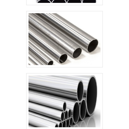
e dobra e tubos de inox com ótima qualidade
e proteção.Para tal sucesso, a empresa
investiu em profissionais competentes e
em equipamentos inovadores. A Âncora
Brasil é uma empresa que tem sido
preferência no segmento pela seriedade e
qualidade, que fecham todo o ciclo de
entrega com excelência para seus
parceiros..