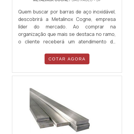
Quem buscar por barras de aço inoxidável,
descobrirá a Metalinox Cogne, empresa
líder do mercado. Ao comprar na
organização que mais se destaca no ramo,
o cliente receberá um atendimento de
excelência e terá a garantia de adquirir
produtos que solucionem qualquer
COTAR AGORA
demanda. Quando a necessidade é barras
de aço inoxidável, com a equipe da Metalinox
Cogne o cliente encontrará ótima qualidade
e diversas opções de pagamento
disponíveis.MAIS D...