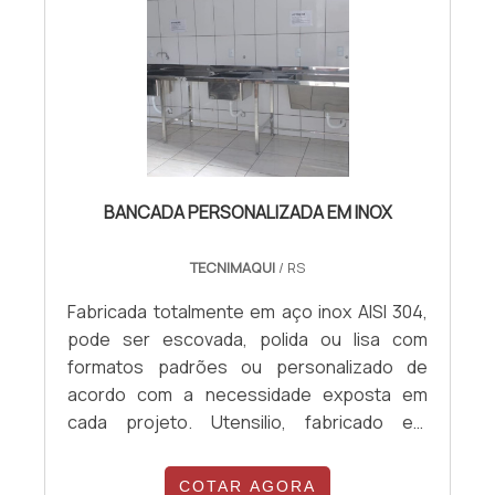
empresa comprometida com seus serviços
quando tratamos do segmento de aço
inoxidável. O objetivo é disponibilizar o que
há de melhor para fidelizar os clientes. A
EMPRESA MAIS QUALIFICADA DO SEGMENTO
Somente na Solidinox existem as melhores
condições para quem deseja achar o que
BANCADA PERSONALIZADA EM INOX
precisa para aço inoxidável. São diversas
opções de itens oferecidos, como
TECNIMAQUI
/ RS
bancadas de aço inox e escorregador em
aço inox com ótima qualidade e proteção.
Fabricada totalmente em aço inox AISI 304,
Para tal sucesso, a empresa investiu em
pode ser escovada, polida ou lisa com
profissionais competentes e em
formatos padrões ou personalizado de
equipamentos inovadores. A Solidinox é uma
acordo com a necessidade exposta em
empresa que tem se destacado no
cada projeto. Utensilio, fabricado em
segmento pela seriedade e qualidade que
chapas de 1,5mm e ou 2.0mm de espessuras
fecha o ciclo de entrega com excelência
, Pés em tubos quadrados 40x40 (AISI 304),
COTAR AGORA
para seus parceiros.