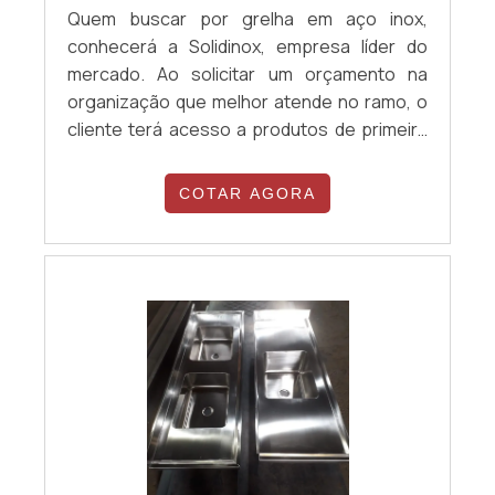
Quem buscar por grelha em aço inox,
conhecerá a Solidinox, empresa líder do
mercado. Ao solicitar um orçamento na
organização que melhor atende no ramo, o
cliente terá acesso a produtos de primeira
linha e um suporte completo, do contato
inicial ao pós-venda. Quando o quesito é
COTAR AGORA
grelha em aço inox, com os colaboradores
da Solidinox o cliente encontrará precisão e
soluções personalizadas para residências e
empresas de diversos segmentos.
DIFERENCIAIS IMPORTANTES DE GRELHA EM
AÇO INOX A Solidinox canaliza seus recursos
em produzir uma estrutura com escritório
de alta qualidade onde são realizadas as
atividades e logística planejada para
entrega e instalação das peças em curto
prazo, tudo para se certificar que se tenha