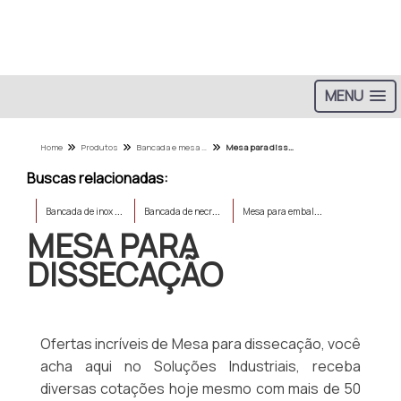
MENU
Home
Produtos
Bancada e mesa de aco inox - Categoria
Mesa para dissecação
Buscas relacionadas:
B
ancada de inox com cuba
B
ancada de necropsia
M
esa para embalsamentos
MESA PARA
DISSECAÇÃO
Ofertas incríveis de Mesa para dissecação, você
acha aqui no Soluções Industriais, receba
diversas cotações hoje mesmo com mais de 50