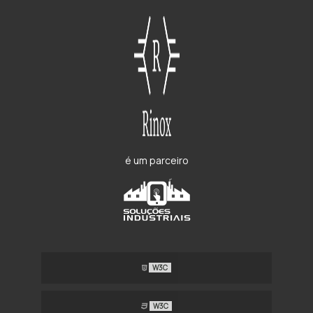
é um parceiro
W3C
W3C