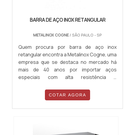
BARRA DE AÇO INOX RETANGULAR
METALINOX COGNE
/ SÃO PAULO - SP
Quem procura por barra de aço inox
retangular encontra a Metalinox Cogne, uma
empresa que se destaca no mercado há
mais de 40 anos por importar aços
especiais com alta resistência e
durabilidade. Isso acontece porque a
companhia investe constantemente em
COTAR AGORA
melhorias nos seus processos, além de
possuir um rigoroso controle de qualidade.
Com um time de especialistas em cada área,
a Metalinox Cogne garante sempre um
atendimento de excelência...