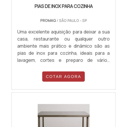
PIAS DE INOX PARA COZINHA
PROMAQ
/ SÃO PAULO - SP
Uma excelente aquisição para deixar a sua
casa, restaurante ou qualquer outro
ambiente mais prático e dinâmico são as
pias de inox para cozinha, ideais para a
lavagem, cortes e preparo de vários
alimentos, caracterizando-se por ser um
equipamento de alta utilidade e
COTAR AGORA
qualidade.Especificações:Existem diversos
modelos de pias de inox para cozinha, que
diferem principalmente em relação ao
tamanho, enquanto a profundidade e altura
se mantêm em 650 e 850 (mm)
respectivamente, há uma grande diferença
na largura, que pode variar de 1200 até 2000