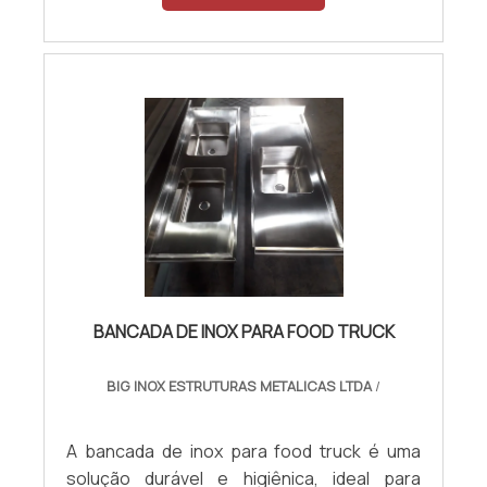
com travas entre os pés e regulagem de
nível. Base do tampo com reforço em tubos
de inox 304 de 20x30. Bordas elevadas para
evitar derramamento de líquidos. Fabricado
de vários tamanhos , dependendo da
demanda do cliente A crescente demanda
pela bancada em aço inox denota a sua
qualidade, resistência e durabilidade,
podendo ser utilizada por longos anos
preservando as mesmas características
iniciais.
BANCADA DE INOX PARA FOOD TRUCK
BIG INOX ESTRUTURAS METALICAS LTDA
/
A bancada de inox para food truck é uma
solução durável e higiênica, ideal para