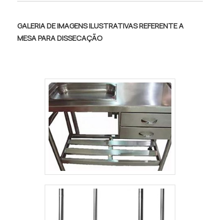
prateleira inferior. Ideal para cozinhas
Promaq e garanta o melhor para sua
industriais, laboratórios e áreas técnicas. ✅
cozinha..
Produção sob medida ✅ Acabamento
GALERIA DE IMAGENS ILUSTRATIVAS REFERENTE A
impecável ✅ Fácil higienização ✅ Alta
MESA PARA DISSECAÇÃO
durabilidade ✅ Produção sob medida ✅
Acabamento impecável ✅ Fácil higienização
✅ Alta durabilidade