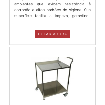
ambientes que exigem resistência à
corrosão e altos padrões de higiene. Sua
superfície facilita a limpeza, garantindo
segurança alimentar e otimizando
processos operacionais, o que a torna
perfeita para negócios que precisam
COTAR AGORA
atender a exigências sanitárias rigorosas.