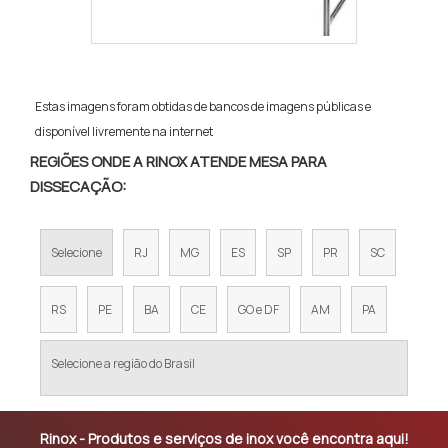
Estas imagens foram obtidas de bancos de imagens públicas e
disponível livremente na internet
REGIÕES ONDE A RINOX ATENDE MESA PARA
DISSECAÇÃO:
Selecione
RJ
MG
ES
SP
PR
SC
RS
PE
BA
CE
GO e DF
AM
PA
Selecione a região do Brasil
Rinox - Produtos e serviços de inox você encontra aqui!