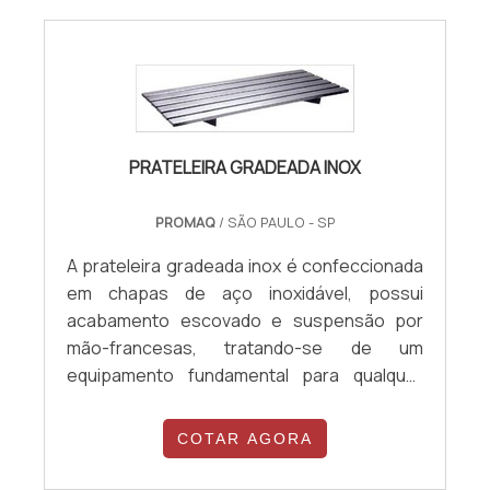
PRATELEIRA GRADEADA INOX
PROMAQ
/ SÃO PAULO - SP
A prateleira gradeada inox é confeccionada
em chapas de aço inoxidável, possui
acabamento escovado e suspensão por
mão-francesas, tratando-se de um
equipamento fundamental para qualquer
cozinha.Vantagens:Entres as grandes
vantagens da prateleira estão o seu fácil
COTAR AGORA
manuseio e funcionalidade, além da sua fácil
higienização, o que a torna ideal para ser