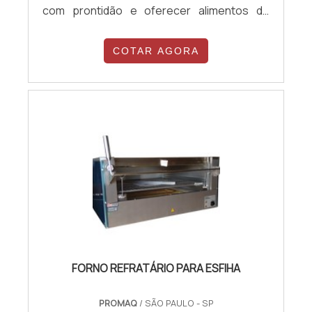
com prontidão e oferecer alimentos de
qualidade. Nestas horas, possuir uma
cozinha bem equipada com aparelhos de
COTAR AGORA
alta tecnologia e que auxiliem seus serviços
é essencial. Possui rápido aquecimento em
alta temperatura, muito utilizado para
gratinar e aquecer os variados tipos de
mantimentos.Entre tantos equipamentos
que possam garantir tais qualidades está o
forno salamandra, um investimento ideal
para qualquer estabelecimento do ramo
alimentício, como: Panificadoras;
Lanchonetes; Cantinas; Refeitórios; Entre
outros. Principais benefíciosO forno
salamandra é perfeito para gratinar e
FORNO REFRATÁRIO PARA ESFIHA
esquentar com eficácia todos os tipos de
carnes, massas, pratos quentes e outras
PROMAQ
/ SÃO PAULO - SP
comidas específicas. Com o passar do