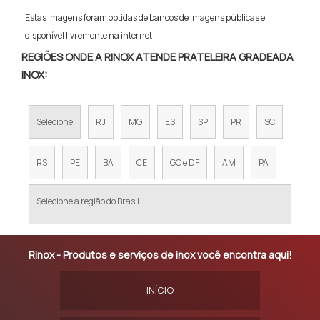
Estas imagens foram obtidas de bancos de imagens públicas e
disponível livremente na internet
REGIÕES ONDE A RINOX ATENDE PRATELEIRA GRADEADA
INOX:
Selecione
RJ
MG
ES
SP
PR
SC
RS
PE
BA
CE
GO e DF
AM
PA
Selecione a região do Brasil
Rinox - Produtos e serviços de inox você encontra aqui!
INÍCIO