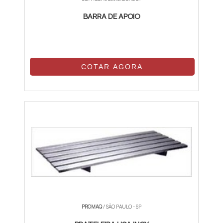
proporcionar maior independência aos
usuários.
BARRA DE APOIO
IMPORTÂNCIA DA INCLUSÃO
SOCIAL
COTAR AGORA
Além de sua função prática, as barras de
apoio também têm um significado
importante em termos de inclusão social.
Elas permitem que ambientes públicos e
privados sejam acessíveis a todos,
promovendo a igualdade de acesso e a
dignidade das pessoas com deficiência. A
adoção de medidas de acessibilidade,
como a instalação de barras de apoio, é um
passo essencial para a construção de uma
sociedade mais inclusiva e justa.
PROMAQ
/ SÃO PAULO - SP
É importante destacar que a escolha das