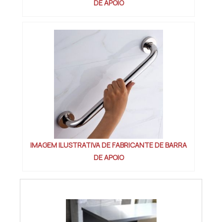
DE APOIO
comerciais
, como preços competitivos,
prazos de entrega e políticas de garantia.
Negociar diretamente com o fabricante
pode resultar em condições mais
vantajosas e um melhor custo-benefício.
VANTAGENS DE COMPRAR
DIRETAMENTE DE UM
FABRICANTE
Comprar barras de apoio diretamente de
um fabricante oferece diversas vantagens
IMAGEM ILUSTRATIVA DE FABRICANTE DE BARRA
que podem beneficiar tanto empresas
DE APOIO
quanto consumidores finais. Uma das
principais vantagens é a possibilidade de
obter
preços mais competitivos
, já que a
negociação direta elimina intermediários,
reduzindo os custos adicionais.