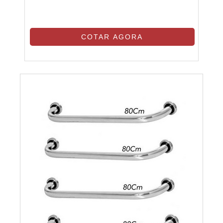
segurança. Conhecer os principais
modelos ajuda a escolher a opção mais
adequada para cada ambiente e usuário.
COTAR AGORA
As barras de apoio retas são as mais
comuns e versáteis, podendo ser
instaladas em banheiros, corredores e
outros locais onde é necessário suporte
adicional. Elas são geralmente fixadas
horizontalmente ou verticalmente,
dependendo do uso pretendido.
MODELOS DE BARRAS DE APOIO
As barras de apoio em forma de L são
ideais para proporcionar suporte ao
usuário ao se levantar ou se sentar,
especialmente em banheiros. Elas
oferecem suporte adicional em duas