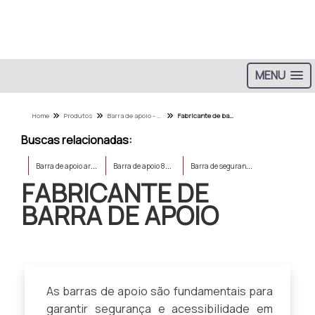
MENU
Home
Produtos
Barra de apoio - Categoria
Fabricante de barra de apoio
Buscas relacionadas:
B
arra de apoio articulada
B
arra de apoio 80 cm
B
arra de segurança para idoso
FABRICANTE DE
BARRA DE APOIO
As barras de apoio são fundamentais para
garantir segurança e acessibilidade em