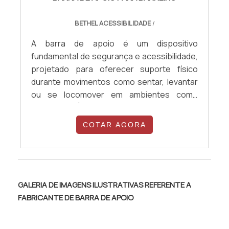
BETHEL ACESSIBILIDADE
/
A barra de apoio é um dispositivo
fundamental de segurança e acessibilidade,
projetado para oferecer suporte físico
durante movimentos como sentar, levantar
ou se locomover em ambientes como
banheiros. É indicada para pessoas com
mobilidade reduzida, idosos, gestantes ou
COTAR AGORA
em recuperação médica, prevenindo
quedas, promovendo autonomia e
atendendo à norma NBR 9050, obrigatória
em locais adaptados. Fabricada geralmente
em aço inox AISI 304, deve suportar no
GALERIA DE IMAGENS ILUSTRATIVAS REFERENTE A
mínimo 150 kg sem deformações. As
FABRICANTE DE BARRA DE APOIO
dimensões recomendadas incluem diâmetro
externo entre 3,0 cm e 4,5 cm e distância da