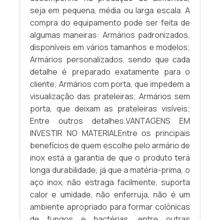
segurança dos usuários.
confeccionado especialmente para o
seja em pequena, média ou larga escala. A
espaço que deve ser preenchido pelo
compra do equipamento pode ser feita de
COMO GARANTIR A QUALIDADE
móvel.QUALIDADE DO MATERIAL USADO NO
algumas maneiras: Armários padronizados,
DAS BARRAS DE APOIO?
ARMÁRIO DE INOX INDUSTRIAL Para limpar, o
disponíveis em vários tamanhos e modelos;
aço inox também não demanda muito
Armários personalizados, sendo que cada
Garanta a qualidade das barras de apoio
trabalho, pois detergente neutro e pano
detalhe é preparado exatamente para o
escolhendo produtos que atendam às
úmido são suficientes para manter a
cliente; Armários com porta, que impedem a
normas da ABNT, fabricados com materiais
superfície higienizada. O material não oxida
visualização das prateleiras; Armários sem
resistentes e instalados corretamente.
e também não acumula sujidade, sendo
porta, que deixam as prateleiras visíveis;
muito indicado para ambientes produtivos
Entre outros detalhes.VANTAGENS EM
nos quais a limpeza é essencial para o
INVESTIR NO MATERIALEntre os principais
modelo de negócio.A quantidade de
benefícios de quem escolhe pelo armário de
prateleiras, o espaço entre as prateleiras,
inox está a garantia de que o produto terá
entre outros detalhes do produto, são
longa durabilidade, já que a matéria-prima, o
definidos pelo cliente com o apoio da
aço inox, não estraga facilmente, suporta
Eginox, empresa referência em produtos de
calor e umidade, não enferruja, não é um
aço inox de alto padrão estético e funcional.
ambiente apropriado para formar colônicas
Faça contato!
de fungos e bactérias, entre outras