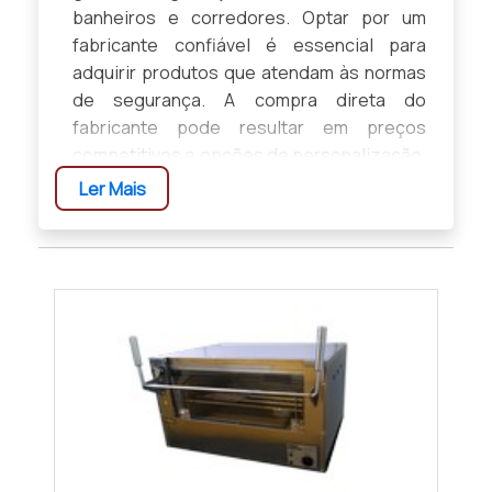
banheiros e corredores. Optar por um
fabricante confiável é essencial para
adquirir produtos que atendam às normas
de segurança. A compra direta do
fabricante pode resultar em preços
competitivos e opções de personalização.
Existem diversos tipos de barras, como
Ler Mais
retas, em L, angulares e dobráveis, cada
uma com suas funções específicas.
Solicitar um orçamento aos parceiros do
Soluções Industriais pode ser uma boa
estratégia para encontrar a solução ideal
para suas necessidades de
acessibilidade.
IMPORTÂNCIA DAS BARRAS DE
APOIO