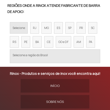
REGIÕES ONDE A RINOX ATENDE FABRICANTE DE BARRA
DE APOIO:
Selecione
RJ
MG
ES
SP
PR
SC
RS
PE
BA
CE
GO e DF
AM
PA
Selecione a região do Brasil
Rinox - Produtos e serviços de inox você encontra aqui!
INÍCIO
SOBRE NÓS