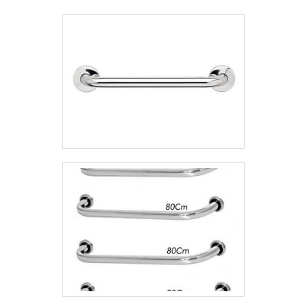
parede de 4 cm (mínimo, face interna) a 11
cm (máximo, face externa). A altura de
instalação varia conforme o uso, sendo
comum entre 70 cm e 75 cm do piso em
banheiros. Os modelos mais utilizados
incluem barras retas (ex: 80 cm), angulares
(formato L ou U) para cantos e
transferência, e articuláveis, ideais para
espaços com limitações de parede.