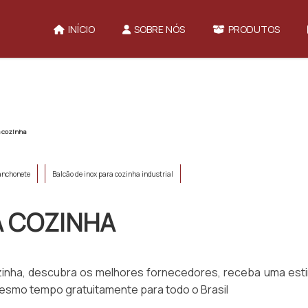
INÍCIO
SOBRE NÓS
PRODUTOS
a cozinha
lanchonete
Balcão de inox para cozinha industrial
A COZINHA
inha, descubra os melhores fornecedores, receba uma esti
esmo tempo gratuitamente para todo o Brasil