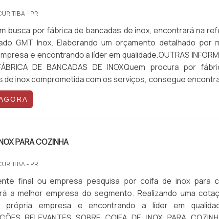
CURITIBA - PR
m busca por fábrica de bancadas de inox, encontrará na ref
ado GMT Inox. Elaborando um orçamento detalhado por 
empresa e encontrando a líder em qualidade.OUTRAS INFO
ÁBRICA DE BANCADAS DE INOXQuem procura por fábri
 de inox comprometida com os serviços, consegue encontrar
Inox. Com grande know-how focado em balcões refrige
 AGORA
 de paralelas, oferecendo o que há de melhor no mercado pa
Ainda com uma visão analítica sobre fábrica de bancadas de 
te buscar uma empresa que tenha produtos e serviços co
de e precisão, características simples, mas que mos
INOX PARA COZINHA
etimento da empresa com seus clientes.Existem muitas
tes de demonstrar conhecimento e autoridade em sua 
CURITIBA - PR
 Abaixo os motivos pelos quais a GMT Inox é a escolha certa
ente final ou empresa pesquisa por coifa de inox para c
r de fábricas de bancadas de inox: Colaboradores pro
irá a melhor empresa do segmento. Realizando uma cota
onais altamente capacitados e prontos para atender às d
 própria empresa e encontrando a líder em qualidad
as 24 horas do dia; Trabalhadores de alta qualidade; Escrit
AÇÕES RELEVANTES SOBRE COIFA DE INOX PARA COZIN