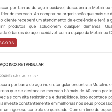
car por barras de aço inoxidável, descobrirá a Metalinox
líder do mercado. Ao comprar na organização que mais se 
 o cliente receberá um atendimento de excelência e terá a g
irir produtos que solucionem qualquer demanda. Qu
ade é barras de aço inoxidável, com a equipe da Metalinox 
 encontrará ótima qualidade e diversas opções de pa
 AGORA
is.MAIS D...
 AÇO INOX RETANGULAR
 COGNE
/ SÃO PAULO - SP
cura por barra de aço inox retangular encontra a Metalinox
esa que se destaca no mercado há mais de 40 anos por i
eciais com alta resistência e durabilidade. Isso acontece p
a investe constantemente em melhorias nos seus processo
ir um rigoroso controle de qualidade. Com um time de especi