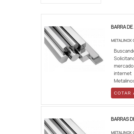
BARRA DE 
METALINOX
Buscando
Solicita
mercado
internet
Metalino
que há d
COTAR
aço inox 
BARRAS D
METALINOX