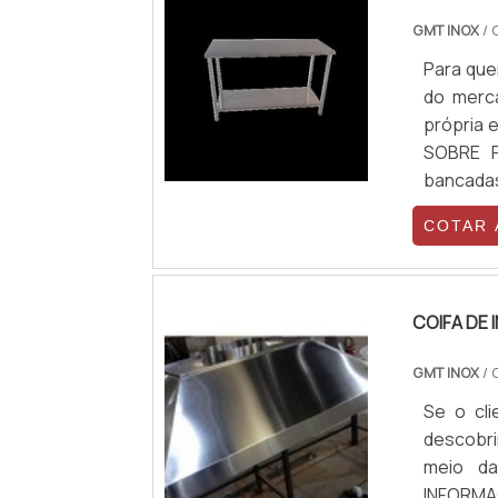
GMT INOX
/ 
Para que
do merc
própria 
SOBRE F
bancadas
da GMT 
COTAR
conjunto
cliente.
importan
qualida
COIFA DE 
comprom
GMT INOX
diferen
/ 
atuação.
Se o cli
precisa
descobr
Profissi
meio da
durante 
INFORM