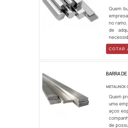
Quem bus
empresa 
no ramo,
de adqu
necessid
cliente
COTAR
disponíve
BARRA DE
METALINOX
Quem pro
uma empr
aços esp
companhi
de possu