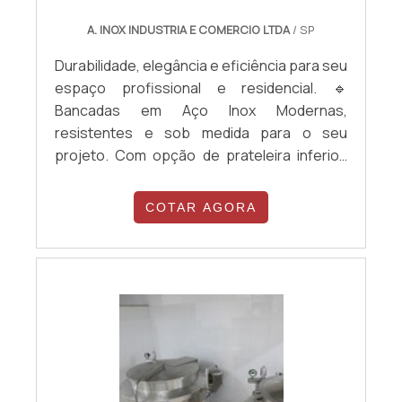
A. INOX INDUSTRIA E COMERCIO LTDA
/ SP
Durabilidade, elegância e eficiência para seu
espaço profissional e residencial. 🔹
Bancadas em Aço Inox Modernas,
resistentes e sob medida para o seu
projeto. Com opção de prateleira inferior,
com ou sem cuba, portas em aço inox ou
acrílico, reforço estrutural e acabamentos
COTAR AGORA
especiais. ✅ Produção sob medida ✅
Acabamento impecável ✅ Fácil higienização
✅ Alta durabilidade