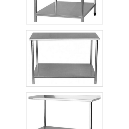
para cozinhas industriais. A empresa busca
o que há de melhor na atualidade para os os
clientes. Conta com uma equipe
multidisciplinar de consultores associados
que esperam seu contato para melhor
atender. PRINCIPAIS DIFERENCIAIS DA
ORGANIZAÇÃO Somente na Erinox existe o
que há de melhor em fabricação e
comercialização de equipamentos em inox
para cozinhas industriais. Prezando pelo
que há de mais moderno, traz inovações e
variedades em caldeirão industrial e mesa
em aço inox com ótima qualidade e
assertividade. Para tal sucesso, a empresa
investiu em profissionais competentes e
em equipamentos inovadores. A Erinox é
uma empresa que tem sido apontada de
forma positiva no mercado pela seriedade e