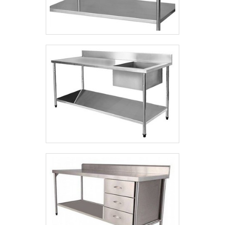
qualidade, que fecham todo o ciclo de
entrega com excelência para seus
parceiros. Aproveite a visita para acessar o
nosso site e saber mais sobre a empresa,
nossos serviços e produtos. Se preferir,
entre em contato com um dos nossos
consultores e solicite um orçamento! .