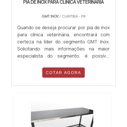
PIA DE INOX PARA CLÍNICA VETERINÁRIA
GMT INOX
/ CURITIBA - PR
Quando se deseja procurar por pia de inox
para clínica veterinária, encontrará com
certeza na líder do segmento GMT Inox.
Solicitando mais informações na maior
especialista do segmento, é possível
descobrir sofisticação, qualidade e preço
justo em um só lugar.Quando o tema é pia de
COTAR AGORA
inox para clínica veterinária, com os
colaboradores da GMT Inox receberá
excelente custo-benefício com 10% de
desconto à vista no boleto, fatores que
assegur...