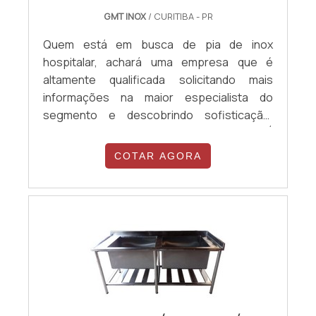
GMT INOX
/ CURITIBA - PR
Quem está em busca de pia de inox
hospitalar, achará uma empresa que é
altamente qualificada solicitando mais
informações na maior especialista do
segmento e descobrindo sofisticação,
qualidade e preço justo em um só lugar.É
importante lembrar que o produto deve ser
COTAR AGORA
adquirido com empresas especializadas.
Esse tipo de cuidado ajuda a garantir a
qualidade e durabilidade dos materiais, além
de evitar prejuízos com substituições
frequentes ...