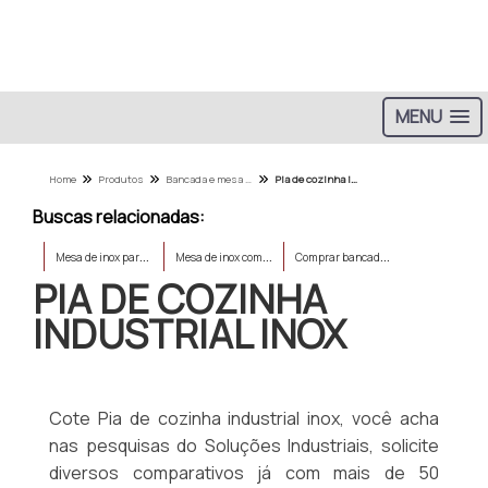
MENU
Home
Produtos
Bancada e mesa de aco inox - Categoria
Pia de cozinha industrial inox
Buscas relacionadas:
M
esa de inox para padaria
M
esa de inox com rodinha
C
omprar bancada de necropsia
PIA DE COZINHA
INDUSTRIAL INOX
Cote Pia de cozinha industrial inox, você acha
nas pesquisas do Soluções Industriais, solicite
diversos comparativos já com mais de 50