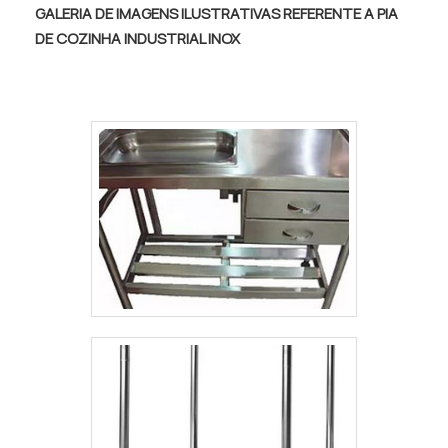
competência e excelência em sua área de
GALERIA DE IMAGENS ILUSTRATIVAS REFERENTE A PIA
atuação. A Erinox foca sua energia em
DE COZINHA INDUSTRIAL INOX
proporcionar aos clientes uma estrutura
com: Escritório de alta qualidade onde são
realizadas as atividades; Tecnologia de
ponta; Colaboradores qualificados. Tudo
para se certificar que se tenha caldeirão
industrial com proteção. Não obstante,
quando falamos em caldeirão industrial, é
importante buscar uma empresa que tenha
produtos e serviços com ótima qualidade e
assertividade, características simples, mas
que mostram o comprometimento da
empresa com seus clientes. Tudo isso que
já foi explorado é a razão pela qual a Erinox é
responsável quando se trata de empresas
do segmento de fabricação e
comercialização de equipamentos em inox