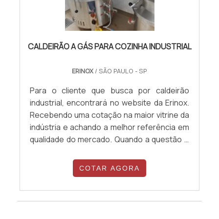
CALDEIRÃO A GÁS PARA COZINHA INDUSTRIAL
ERINOX
/ SÃO PAULO - SP
Para o cliente que busca por caldeirão
industrial, encontrará no website da Erinox.
Recebendo uma cotação na maior vitrine da
indústria e achando a melhor referência em
qualidade do mercado. Quando a questão é
caldeirão industrial, com os profissionais
especializados da Erinox poderá encontrar
COTAR AGORA
assertividade com comprometimento com
os resultados dos clientes. DETALHES
SOBRE CALDEIRÃO INDUSTRIAL Há muitas
maneiras eficientes de demonstrar