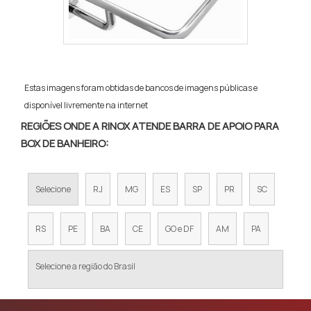
Estas imagens foram obtidas de bancos de imagens públicas e
disponível livremente na internet
REGIÕES ONDE A RINOX ATENDE BARRA DE APOIO PARA
BOX DE BANHEIRO:
Selecione
RJ
MG
ES
SP
PR
SC
RS
PE
BA
CE
GO e DF
AM
PA
Selecione a região do Brasil