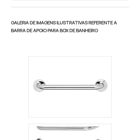
pernas da bancada.A durabilidade do aço
atendendo à norma NBR 9050, obrigatória
inox é tão longa, que é comum clientes
em locais adaptados. Fabricada geralmente
usarem o mesmo equipamento por
em aço inox AISI 304, deve suportar no
GALERIA DE IMAGENS ILUSTRATIVAS REFERENTE A
décadas, apenas com a simples
mínimo 150 kg sem deformações. As
BARRA DE APOIO PARA BOX DE BANHEIRO
manutenção, como a limpeza regular e
dimensões recomendadas incluem diâmetro
diária. As mesas podem ser de todos os
externo entre 3,0 cm e 4,5 cm e distância da
tamanhos, inclusive em formato L.
parede de 4 cm (mínimo, face interna) a 11
Orçamentos podem ser solicitados sem
cm (máximo, face externa). A altura de
compromisso por telefone!
instalação varia conforme o uso, sendo
comum entre 70 cm e 75 cm do piso em
banheiros. Os modelos mais utilizados
incluem barras retas (ex: 80 cm), angulares
(formato L ou U) para cantos e
transferência, e articuláveis, ideais para
espaços com limitações de parede.