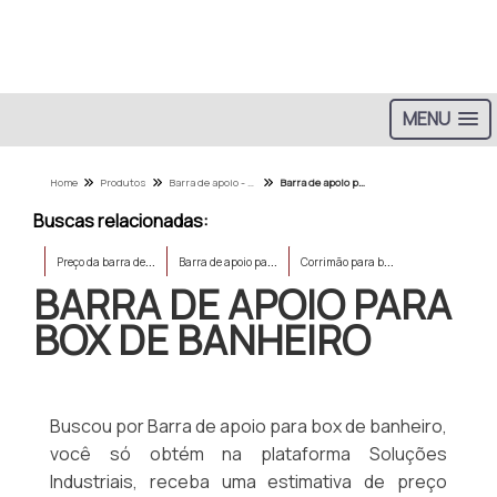
MENU
Home
Produtos
Barra de apoio - Categoria
Barra de apoio para box de banheiro
Buscas relacionadas:
P
reço da barra de apoio para banheiro
B
arra de apoio para idoso banheiro
C
orrimão para banheiro de idoso
BARRA DE APOIO PARA
BOX DE BANHEIRO
Buscou por Barra de apoio para box de banheiro,
você só obtém na plataforma Soluções
Industriais, receba uma estimativa de preço