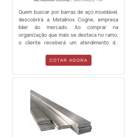
Quem buscar por barras de aço inoxidável,
descobrirá a Metalinox Cogne, empresa
líder do mercado. Ao comprar na
organização que mais se destaca no ramo,
o cliente receberá um atendimento de
excelência e terá a garantia de adquirir
produtos que solucionem qualquer
COTAR AGORA
demanda. Quando a necessidade é barras
de aço inoxidável, com a equipe da Metalinox
Cogne o cliente encontrará ótima qualidade
e diversas opções de pagamento
disponíveis.MAIS D...