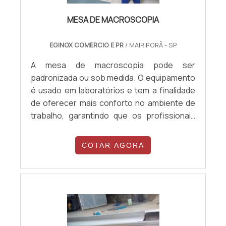
comum entre 70 cm e 75 cm do piso em
MESA DE MACROSCOPIA
banheiros. Os modelos mais utilizados
incluem barras retas (ex: 80 cm), angulares
EGINOX COMERCIO E PR
/ MAIRIPORÃ - SP
(formato L ou U) para cantos e
transferência, e articuláveis, ideais para
A mesa de macroscopia pode ser
espaços com limitações de parede.
padronizada ou sob medida. O equipamento
é usado em laboratórios e tem a finalidade
de oferecer mais conforto no ambiente de
trabalho, garantindo que os profissionais
tenham todas as condições para
desempenhar suas funções. A mesa para
COTAR AGORA
análises laboratoriais pode ser simples ou
com itens adicionais, como: Mesa de
superfície de aço inox lisa; Fabricação feita
com aço inox 304 por causa da resistência;
Pode ter pias nos cantos; Torneira com
ducha; Área para acomodar placa de