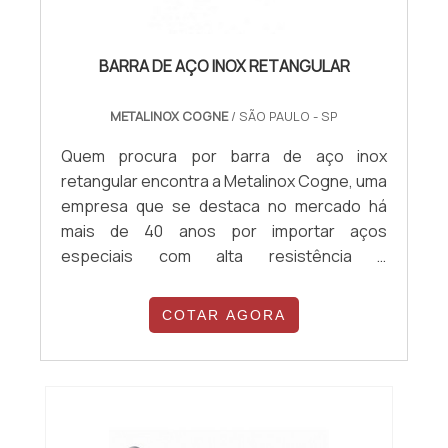
BARRA DE AÇO INOX RETANGULAR
METALINOX COGNE
/ SÃO PAULO - SP
Quem procura por barra de aço inox
retangular encontra a Metalinox Cogne, uma
empresa que se destaca no mercado há
mais de 40 anos por importar aços
especiais com alta resistência e
durabilidade. Isso acontece porque a
companhia investe constantemente em
COTAR AGORA
melhorias nos seus processos, além de
possuir um rigoroso controle de qualidade.
Com um time de especialistas em cada área,
a Metalinox Cogne garante sempre um
atendimento de excelência...