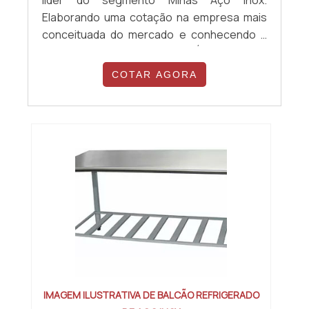
Elaborando uma cotação na empresa mais
conceituada do mercado e conhecendo a
líder da área de atuação.É importante
lembrar que o produto deve sempre ser
COTAR AGORA
adquirido com empresas especializadas no
segmento. Esse tipo de cuidado ajuda a
garantir a qualidade e durabilidade dos
materiais, além de evitar prejuízos com
substitu...
IMAGEM ILUSTRATIVA DE BALCÃO REFRIGERADO