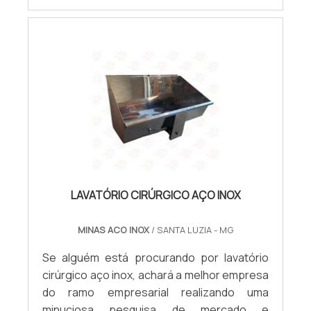
garantir a qualidade e durabilidade dos
materiais, além de evitar prejuízos com
substituições frequentes de peças
defeituosas. Assim, é possível poupar
gastos desnecessários.MAIS
INFORMAÇÕES RELEVANTES SOBRE O
BALCÃO SELF SERVICEQuem quer encontrar
balcão self service em uma empresa
altamente qualificada, consegue encontrar
o site da Minas Aço Inox. Disponibilizando
para os clientes produtos em aço inox para
LAVATÓRIO CIRÚRGICO AÇO INOX
o setor alimentício e produtos em aço inox
para a construção civil, a empresa oferece
MINAS ACO INOX
/ SANTA LUZIA - MG
o que há de melhor em tecnologia ao
cliente.Não obstante, quando falamos em
Se alguém está procurando por lavatório
balcão self service, deve-se descartar
cirúrgico aço inox, achará a melhor empresa
empresas que não tenham produtos e
do ramo empresarial realizando uma
serviços com ótima qualidade e precisão,
minuciosa pesquisa de mercado e