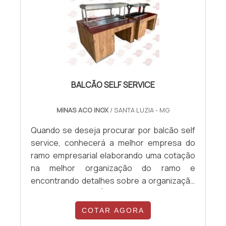
BALCÃO SELF SERVICE
MINAS ACO INOX
/ SANTA LUZIA - MG
Quando se deseja procurar por balcão self
service, conhecerá a melhor empresa do
ramo empresarial elaborando uma cotação
na melhor organização do ramo e
encontrando detalhes sobre a organização
mais competente.É importante lembrar que
o produto deve ser adquirido com empresas
COTAR AGORA
especializadas. Esse tipo de cuidado ajuda a