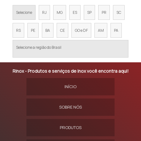
Selecione
RJ
MG
ES
SP
PR
SC
RS
PE
BA
CE
GO e DF
AM
PA
Selecione a região do Brasil
Rinox - Produtos e serviços de inox você encontra aqui!
INÍCIO
SOBRE NÓS
PRODUTOS