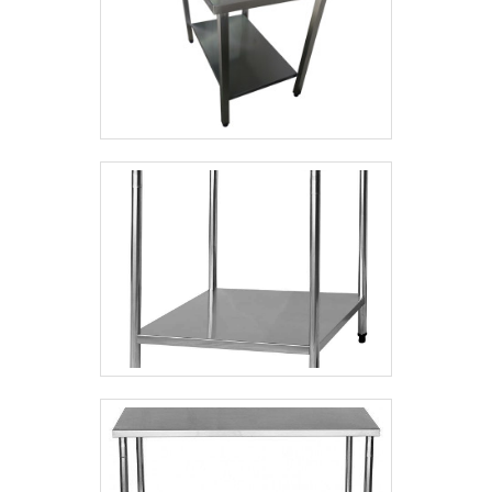
em tudo que faz, garantindo a melhor
experiência de todos os clientes. Saiba mais
informações solicitando um orçamento sem
compromisso! .