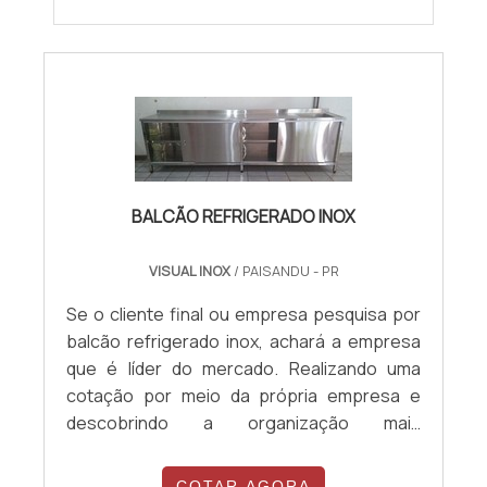
BALCÃO REFRIGERADO INOX
VISUAL INOX
/ PAISANDU - PR
Se o cliente final ou empresa pesquisa por
balcão refrigerado inox, achará a empresa
que é líder do mercado. Realizando uma
cotação por meio da própria empresa e
descobrindo a organização mais
competente do ramo.OUTRAS
INFORMAÇÕES SOBRE BALCÃO
COTAR AGORA