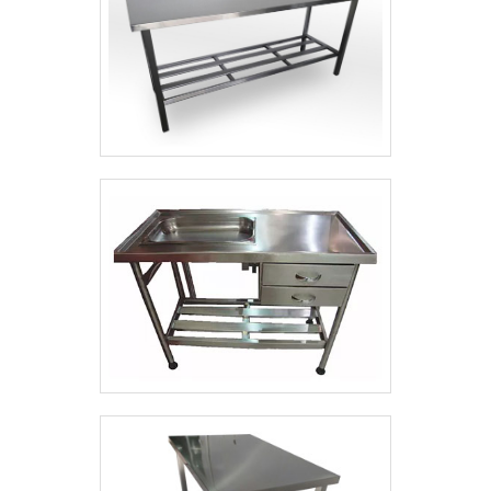
satisfação da venda à entrega final, com
foco total na qualidade. O time tem
especialistas dedicados a oferecer um
atendimento completo. EFICIÊNCIA E
QUALIDADE COMPROVADANa GMT Inox
existem as melhores variedades no
segmento quando o assunto for criação e
venda de peças em inox. É possível
encontrar itens variados com tecnologia de
ponta, como barra fixa 3 níveis e biombos
com ótima qualidade e assertividade.Para
uma maior satisfação dos clientes, a
empresa busca investir nos melhores
profissionais do mercado e em instalações
modernas, garantindo assim a sua
confiança e boa cotação no mercado. A
GMT Inox é uma empresa que tem se
destacado da concorrência pela idoneidade