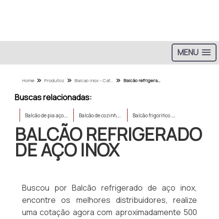
MENU
Home
Produtos
Balcao inox - Categoria
Balcão refrigerado de aço inox
Buscas relacionadas:
B
alcão de pia aço
B
alcão de cozinha em aço 4 portas
B
alcão frigorifico sob medida
BALCÃO REFRIGERADO
DE AÇO INOX
Buscou por Balcão refrigerado de aço inox,
encontre os melhores distribuidores, realize
uma cotação agora com aproximadamente 500