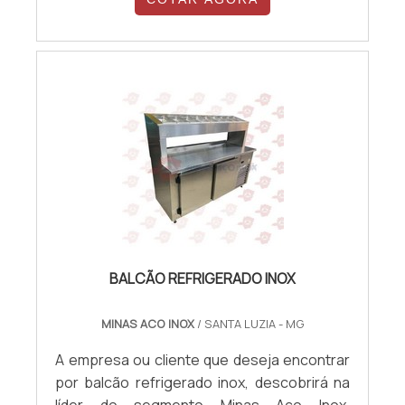
REFRIGERADO INOXQuem precisa de balcão
refrigerado de inox em uma empresa
responsável, descobre o site da Visual Inox.
A empresa tem em seu escopo balcões de
inox e char broiler, oferecendo o que ...
BALCÃO REFRIGERADO INOX
MINAS ACO INOX
/ SANTA LUZIA - MG
A empresa ou cliente que deseja encontrar
por balcão refrigerado inox, descobrirá na
líder do segmento Minas Aço Inox.