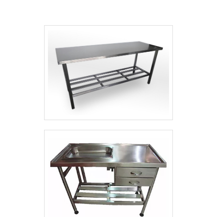
barra fixa 3 níveis e conjunto de
estrutura com: Tecnologia de ponta;
paralelas.Tem rótulo de comprometida com
Escritório de alta qualidade onde são
os serviços e inovadora, padrões
realizadas as atividades; Equipamentos de
alcançados por conter escritório de alta
última geração. Sem trocar o foco sobre
qualidade onde são realizadas as atividades
fornecedor de prateleira de aço, deve-se
e estrutura suficiente para atender todas
ter a exatidão em orçar com empresas que
as demandas. Esses fatores, somados a um
prezam por produtos e serviços que
time com colaboradores proativos e
tenham ótima qualidade e assertividade,
profissionais altamente capacitados e
detalhes que passam despercebidos e
prontos para atender às demandas durante
podem gerar prejuízo futuros para os
as 24 horas do dia, fecham todo o ciclo de
clientes.Esses e outros motivos são a razão
entrega com excelência para toda a carteira
pela qual a GMT Inox é comprometida com
de clientes.Aproveite a visita para acessar o
os serviços quando tratamos do segmento
site e saber mais sobre a empresa, os
de criação e venda de peças em inox. O
serviços e os produtos. Se preferir, entre
objetivo é garantir sempre a qualidade final
em contato com um dos nossos
para fidelização do cliente com parcerias
consultores e solicite um orçamento!.
duradouras, contando com um time de
colaboradores proativos para tirar todas as