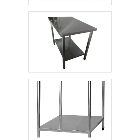
dúvidas e melhor atender.GARANTIA E
ASSERTIVIDADE NO SEGMENTOApenas na
GMT Inox existem as melhores condições
para quem deseja achar o que precisa para
criação e venda de peças em inox. Sempre
de olho no mercado, traz novidades em
itens como prateleiras e estação
multifuncional com ótima qualidade e
proteção.Para tal sucesso, a empresa
investiu em profissionais competentes e
em equipamentos inovadores. A GMT Inox é
uma empresa que tem despontado no
segmento por toda seriedade e qualidade, o
que comprova sua essência de trazer o
melhor aos clientes no mercado..