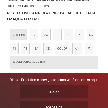
disponível livremente na internet
REGIÕES ONDE A RINOX ATENDE BALCÃO DE COZINHA
EM AÇO 4 PORTAS:
Selecione
RJ
MG
ES
SP
PR
SC
RS
PE
BA
CE
GO e DF
AM
PA
Selecione a região do Brasil
Rinox - Produtos e serviços de inox você encontra aqui!
INÍCIO
SOBRE NÓS