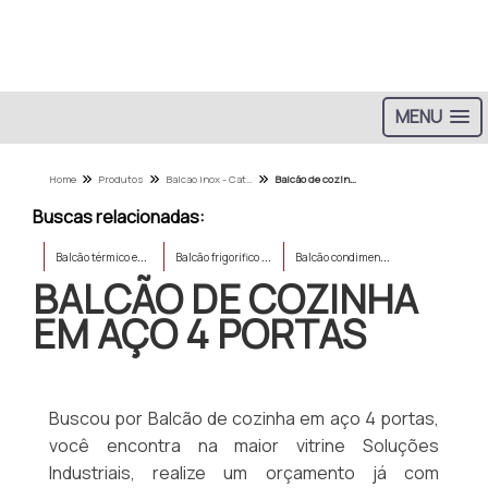
MENU
Home
Produtos
Balcao inox - Categoria
Balcão de cozinha em aço 4 portas
Buscas relacionadas:
B
alcão térmico em inox
B
alcão frigorifico 2 metros
B
alcão condimentadora inox
BALCÃO DE COZINHA
EM AÇO 4 PORTAS
Buscou por Balcão de cozinha em aço 4 portas,
você encontra na maior vitrine Soluções
Industriais, realize um orçamento já com