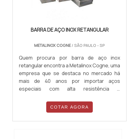
BARRA DE AÇO INOX RETANGULAR
METALINOX COGNE
/ SÃO PAULO - SP
Quem procura por barra de aço inox
retangular encontra a Metalinox Cogne, uma
empresa que se destaca no mercado há
mais de 40 anos por importar aços
especiais com alta resistência e
durabilidade. Isso acontece porque a
companhia investe constantemente em
COTAR AGORA
melhorias nos seus processos, além de
possuir um rigoroso controle de qualidade.
Com um time de especialistas em cada área,
a Metalinox Cogne garante sempre um