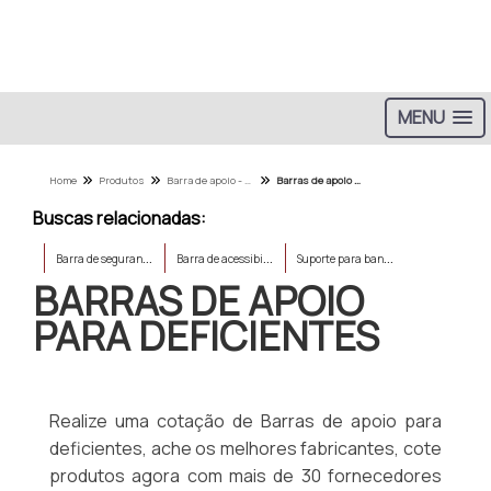
MENU
Home
Produtos
Barra de apoio - Categoria
Barras de apoio para deficientes
Buscas relacionadas:
B
arra de segurança para box
B
arra de acessibilidade
S
uporte para banheiro para idoso
BARRAS DE APOIO
PARA DEFICIENTES
Realize uma cotação de Barras de apoio para
deficientes, ache os melhores fabricantes, cote
produtos agora com mais de 30 fornecedores