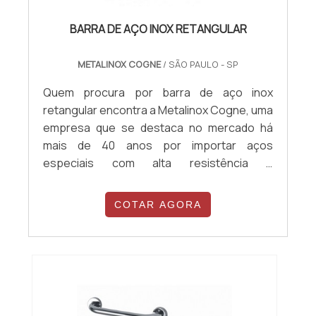
BARRA DE AÇO INOX RETANGULAR
METALINOX COGNE
/ SÃO PAULO - SP
Quem procura por barra de aço inox
retangular encontra a Metalinox Cogne, uma
empresa que se destaca no mercado há
mais de 40 anos por importar aços
especiais com alta resistência e
durabilidade. Isso acontece porque a
companhia investe constantemente em
COTAR AGORA
melhorias nos seus processos, além de
possuir um rigoroso controle de qualidade.
Com um time de especialistas em cada área,
a Metalinox Cogne garante sempre um
atendimento de excelência...