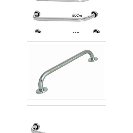
entupimento.BANCADA DE NECROPSIA DA
MAIS ALTA QUALIDADEA bancada para a
realização de necropsia também já é
enviada ao comprador com tampa de pedra
ou de aço inox. Para limpeza da própria
bancada, o usuário conta com um sistema
de lavagem com spray, também por questão
de praticidade e eficiência. O espaço
destinado à exaustão é essencial neste tipo
de bancada, assim o operador não fica
exposto aos gases gerados pelos
elementos químicos usados no serviço,
principalmente aqueles gerados pelo
formol.As mesas são duráveis e 100%
profissionais, feitas sob medida para melhor
atender a essa aplicação específica. Faça
contato e saiba mais!