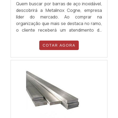
Quem buscar por barras de aço inoxidável,
descobrirá a Metalinox Cogne, empresa
líder do mercado. Ao comprar na
organização que mais se destaca no ramo,
o cliente receberá um atendimento de
excelência e terá a garantia de adquirir
produtos que solucionem qualquer
COTAR AGORA
demanda. Quando a necessidade é barras
de aço inoxidável, com a equipe da Metalinox
Cogne o cliente encontrará ótima qualidade
e diversas opções de pagamento
disponíveis.MAIS D...