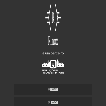
é um parceiro
W3C
W3C