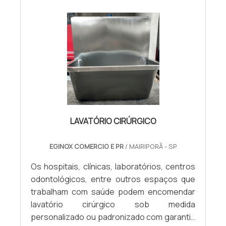
enquanto as versões articuladas podem ser
PRODUTOComo é feita de aço inox, a mesa
dobradas quando não estiverem em uso.
tem uma série de diferenciais que se tornam
Esta segunda solução é mais indicada para
verdadeiros atrativos para quem está
espaços menores. As duas barras possuem
fazendo o investimento. São eles:
o mesmo nível de segurança e eficiência.
Possibilidade de completa higienização com
Para conhecer melhor os modelos, basta
água e sabão neutro; O aço inox resiste a
fazer contato com a Eginox, a melhor
muitos produtos químicos; O aço inox não
empresa da área.
pega cheiro; Bactérias e fungos não
formam colônia no material; Não estraga por
LAVATÓRIO CIRÚRGICO
causa de temperaturas baixas ou muito
elevadas; Entre outros.MESA PARA
EGINOX COMERCIO E PR
/ MAIRIPORÃ - SP
DISSECÇÃO É REFERÊNCIA NO MERCADO
ATUALCaso seja necessário, a mesa pode
Os hospitais, clínicas, laboratórios, centros
ter rodinhas que facilitam a movimentação.
odontológicos, entre outros espaços que
Neste caso, por questão de segurança, as
trabalham com saúde podem encomendar
rodinhas possuem travas, para que as
lavatório cirúrgico sob medida
mesas permaneçam estáticas quando os
personalizado ou padronizado com garantia
alunos estiverem em atividade.As bancadas