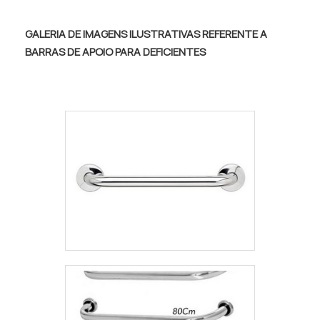
preferida dos laboratórios, pois, além de ser
características que o material apresenta,
muito bonita, suporta contato com o calor e
sendo o mais indicado para este tipo de
GALERIA DE IMAGENS ILUSTRATIVAS REFERENTE A
temperaturas variáveis e pode ter contato
equipamento pelos seguintes motivos:
BARRAS DE APOIO PARA DEFICIENTES
direto com vários tipos de produtos
Pode ser completamente higienizado; Não
químicos sem manchar ou estragar. Na
oxida; Não é danificado por ácido; Pode ter
Eginox, o cliente pode encomendar as
contato com radioativos; Pode ter contato
bancadas e contar com entrega rápida,
com raios UV; Suporta contato com agentes
além de atendimento personalizado e
de pigmentação; Não fica danificado por
pagamento facilitado!
causa de temperaturas elevadas. Diversos
componentes podem integrar a bancada
necropsiaDETALHES SOBRE O
PRODUTOCom a finalidade de deixar o
serviço mais fácil, oferecer muita
praticidade e comodidade, a bancada para
necropsia conta com vários equipamentos
integrantes. A cuba já vem com proteção
para o ralo, para impedir que objetos um
pouco maiores causem seu