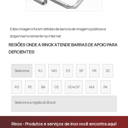
Estas imagens foram obtidas de bancos de imagens públicas e
disponível livremente na internet
REGIÕES ONDE A RINOX ATENDE BARRAS DE APOIO PARA
DEFICIENTES:
Selecione
RJ
MG
ES
SP
PR
SC
RS
PE
BA
CE
GO e DF
AM
PA
Selecione a região do Brasil
Rinox - Produtos e serviços de inox você encontra aqui!